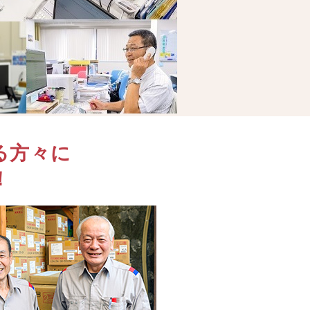
る方々に
！