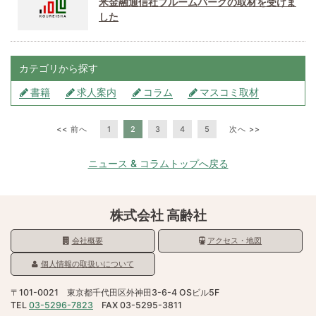
米金融通信社ブルームバーグの取材を受けま
した
カテゴリから探す
書籍
求人案内
コラム
マスコミ取材
<< 前へ
1
2
3
4
5
次へ >>
ニュース & コラムトップへ戻る
株式会社 高齢社
会社概要
アクセス・地図
個人情報の取扱いについて
〒101-0021 東京都千代田区外神田3-6-4 OSビル5F
TEL
03-5296-7823
FAX 03-5295-3811