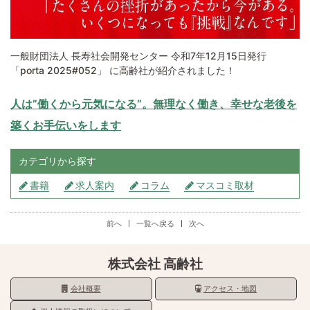
一般財団法人 長寿社会開発センター 令和7年12月15日発行
「porta 2025#052」 に高齢社が紹介されました！
人は”働くから元気になる”。無理なく働き、幸せな老後を
築くお手伝いをします
カテゴリから探す
書籍
求人案内
コラム
マスコミ取材
前へ
一覧へ戻る
次へ
株式会社 高齢社
会社概要
アクセス・地図